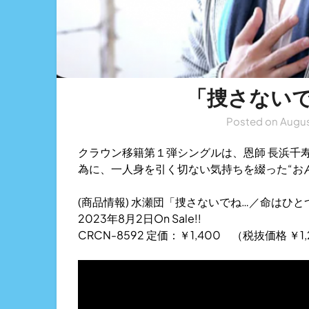
「捜さないで
Posted on
Augus
クラウン移籍第１弾シングルは、恩師 長浜千寿
為に、一人身を引く切ない気持ちを綴った“お
(商品情報) 水瀬団「捜さないでね…／命はひ
2023年8月2日On Sale!!
CRCN-8592 定価：￥1,400 （税抜価格 ￥1,