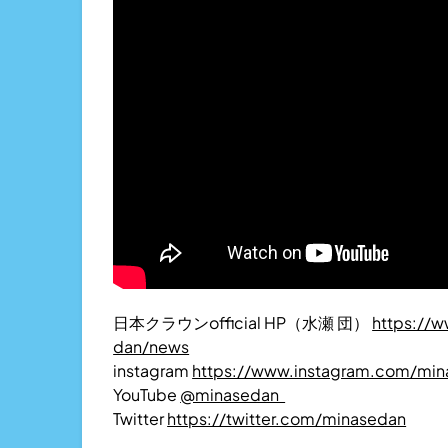
日本クラウンofficial HP（水瀬 団）
https://w
dan/news
instagram
https://www.instagram.com/mina
YouTube
@minasedan
Twitter
https://twitter.com/minasedan