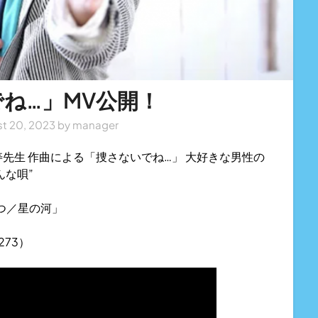
ね…」MV公開！
t 20, 2023
by
manager
先生 作曲による「捜さないでね…」 大好きな男性の
んな唄”
とつ／星の河」
273）