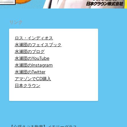
リンク
ロス・インディオス
水瀬団のフェイスブック
水瀬団のブログ
水瀬団のYouTube
水瀬団のInstagram
水瀬団のTwitter
アマゾンでCD購入
日本クラウン
【心揺さぶる歌声】メモリーグラス