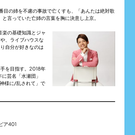
2番目の姉を不慮の事故で亡くすも、「あんたは絶対歌
」と言っていた亡姉の言葉を胸に決意し上京。
音楽の基礎知識とジャ
ーや、ライブハウスな
はり自分が好きなのは
を目指す。2018年
年に芸名「水瀬団」
神様に/乱されて」で
ピア401