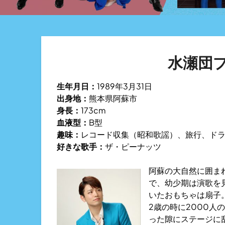
水瀬団
生年月日：
1989年3月31日
出身地：
熊本県阿蘇市
身長：
173cm
血液型：
B型
趣味：
レコード収集（昭和歌謡）、旅行、ド
好きな歌手：
ザ・ピーナッツ
阿蘇の大自然に囲ま
で、幼少期は演歌を
いたおもちゃは扇子
2歳の時に2000
った隙にステージに