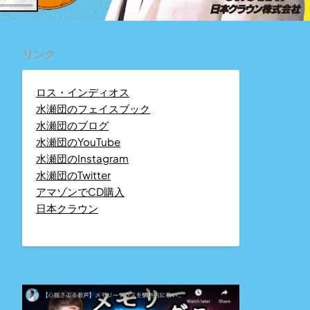
リンク
ロス・インディオス
水瀬団のフェイスブック
水瀬団のブログ
水瀬団のYouTube
水瀬団のInstagram
水瀬団のTwitter
アマゾンでCD購入
日本クラウン