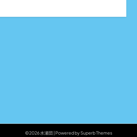
©2026 水瀬団
| Powered by
Superb Themes