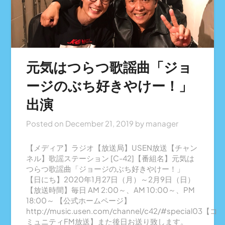
元気はつらつ歌謡曲「ジョ
ージのぶち好きやけー！」
出演
Posted on
December 21, 2019
by
manager
【メディア】ラジオ【放送局】USEN放送【チャン
ネル】歌謡ステーション [C-42]【番組名】元気は
つらつ歌謡曲「ジョージのぶち好きやけー！」
【日にち】2020年1月27日（月）～2月9日（日）
【放送時間】毎日 AM 2:00～、AM 10:00～、PM
18:00～ 【公式ホームページ】
http://music.usen.com/channel/c42/#special03【コ
ミュニティFM放送】また後日お送り致します。